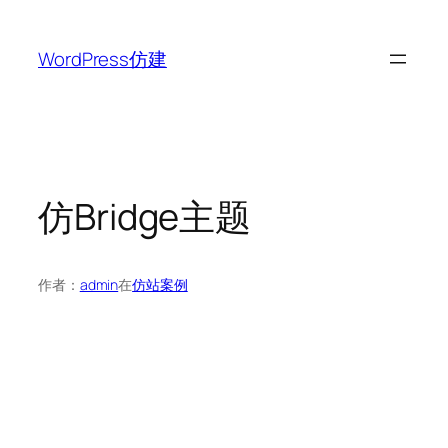
跳
至
WordPress仿建
内
容
仿Bridge主题
作者：
admin
在
仿站案例